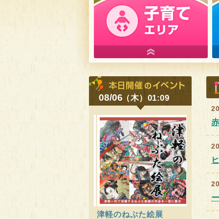
08/06
（木）01:09
2
2
2
ー
津軽のねぷた絵展
ヒロロ