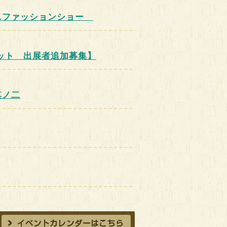
時間：10:30～11:30
時間：13:30～15:00
ニファッションショー
0
時
ット 出展者追加募集】
其ノ二