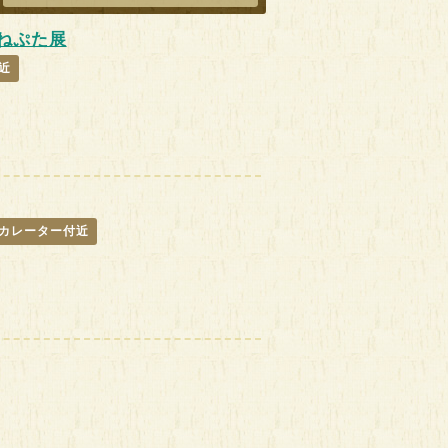
ねぷた展
近
カレーター付近