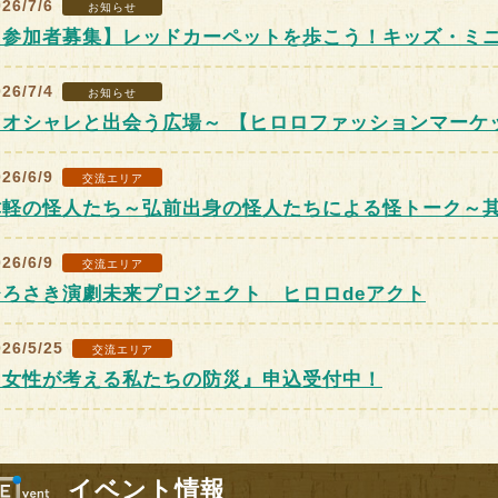
26/7/6
お知らせ
開催）
時間：09:00～20:30
【参加者募集】レッドカーペットを歩こう！キッズ・ミ
00～18:00
時間：10:00～15:0
26/7/4
お知らせ
～オシャレと出会う広場～ 【ヒロロファッションマーケ
26/6/9
交流エリア
津軽の怪人たち～弘前出身の怪人たちによる怪トーク～
26/6/9
交流エリア
ひろさき演劇未来プロジェクト ヒロロdeアクト
026/5/25
交流エリア
『女性が考える私たちの防災』申込受付中！
イベント情報