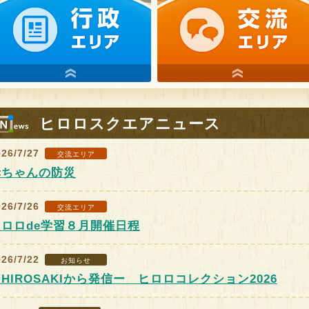
ヒロロスクエアニュース
026/7/27
交流エリア
赤ちゃんの防災
026/7/26
交流エリア
ヒロロde学習８月開催日程
026/7/22
お知らせ
HIROSAKIから発信ー ヒロロコレクション2026
スクエアでウォー
ヒロロde学習
ヒロロでQOL健