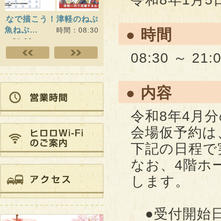
津軽のねぷた絵展
QOL健診×健康プログラ
ヒロロ
ムWithりんご娘 最…
開催）
時間：08:30～21:00
● 時間
時間：09:00～21:00
時間：10
08:30 ～ 21:
● 内容
令和8年4月
会場仮予約は
下記の日程で
なお、4階ホ
します。
●受付開始