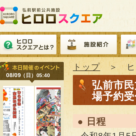
トップ
＞ ヒ
08/09
（日）05:40
弘前市民
場予約受
● 日程
令和8年1月5日