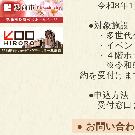
令和8年1月
●対象施設
・多世代
・イベント
・４階ホ
※令和8年度
約を受付けま
●申込方法
受付窓口ま
● お問い合