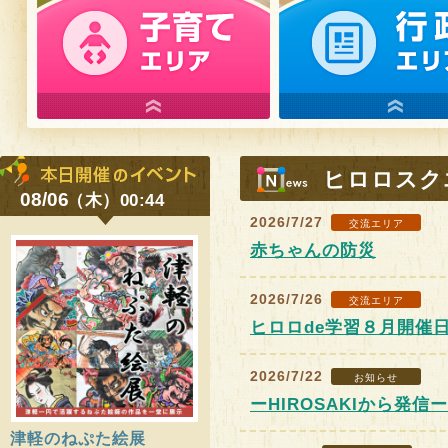
ヒロロスク
08/06
（木）00:44
2026/7/27
交流エリア
赤ちゃんの防災
2026/7/26
交流エリア
ヒロロde学習８月開催
2026/7/22
お知らせ
ーHIROSAKIから発信
津軽のねぷた絵展
ヒロロスクエアでウォー
ヒロロ