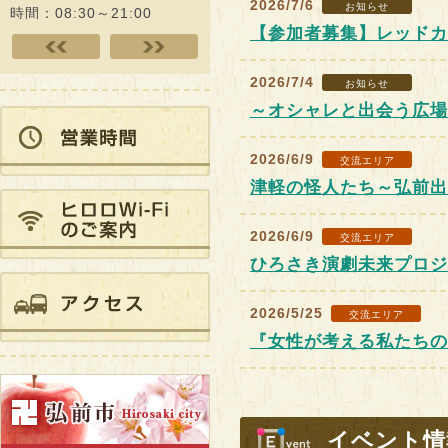
2026/7/6
お知らせ
キング!!
時間：08:30～21:00
時間：09
【参加者募集】レッド
時間：09:00～18:00
2026/7/4
お知らせ
～オシャレと出会う広場
2026/6/9
交流エリア
津軽の怪人たち～弘前出
2026/6/9
交流エリア
ひろさき演劇未来プロジ
2026/5/25
交流エリア
『女性が考える私たちの
イベント情