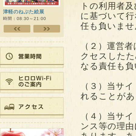
トの利用者及
津軽のねぷた絵展
ヒロロスクエアでウォー
ヒロロ
に基づいて行
キング!!
時間：08:30～21:00
時間：09
任も負いませ
時間：09:00～18:00
（２）運営者
クセスしたた
なる責任も負
（３）当サイ
れることがあ
（４）当サイ
ンス等の理由