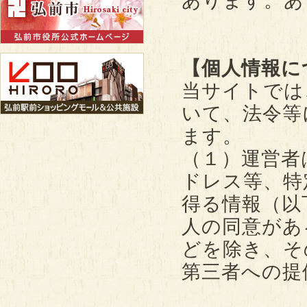
あります。あ
【個人情報に
当サイトでは
いて、法令等
ます。
（１）運営者は
ドレス等、特
得る情報（以
人の同意があ
どを除き、そ
第三者への提