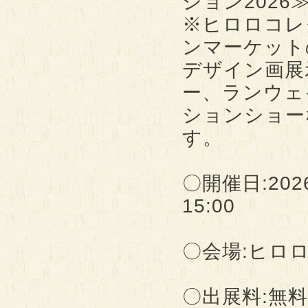
ション202
※ヒロロコレ
ンマーケット
デザイン画展
ー、ランウェ
ションショー
す。
〇開催日:2026
15:00
〇会場:ヒロロ
〇出展料:無