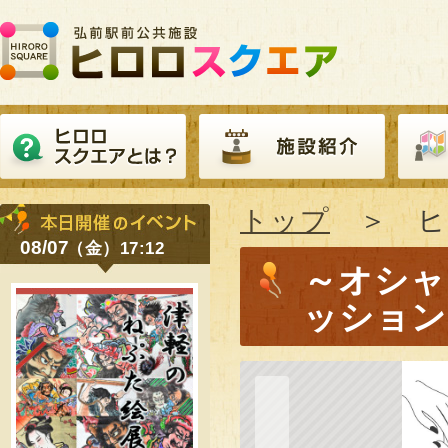
トップ
＞ ヒ
08/07
（金）17:12
～オシャ
ッション