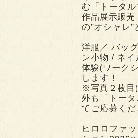
む「トータル
作品展示販売
の”オシャレ”
洋服／ バッグ
ン小物 / ネイ
体験(ワーク
します！
※写真２枚目
外も「トータ
てご応募くだ
ヒロロファッ