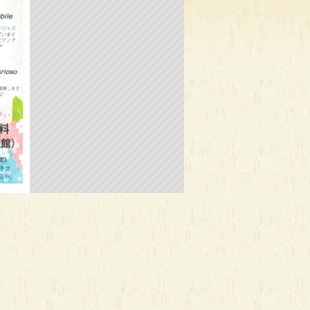
診（随時
だにえるのタロット便り
離乳食スタート教室
時間：10:00～18:00
時間：10:15～12:15
時
0