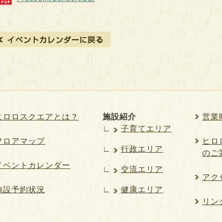
ヒロロスクエアとは？
施設紹介
営業
∟
子育てエリア
フロアマップ
ヒロロ
∟
行政エリア
のご
イベントカレンダー
∟
交流エリア
アク
施設予約状況
∟
健康エリア
リン