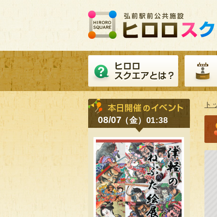
ト
08/07
（金）01:38