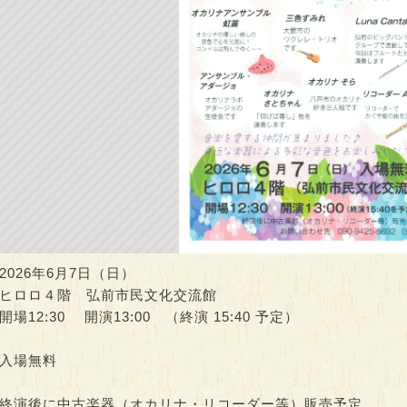
スクエアでウォー
思春期のみんなの居場所
ヒロロでQOL健
youth cafe ひろ…
開催）
00～18:00
時間：09:30～13:30
時間：10:00～15:0
2026年6月7日（日）
ヒロロ４階 弘前市民文化交流館
開場12:30 開演13:00 （終演 15:40 予定）
入場無料
終演後に中古楽器（オカリナ・リコーダー等）販売予定