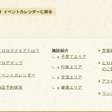
ヒロロスクエアとは？
施設紹介
営業
∟
子育てエリア
フロアマップ
ヒロロ
∟
行政エリア
のご
イベントカレンダー
∟
交流エリア
アク
施設予約状況
∟
健康エリア
リン