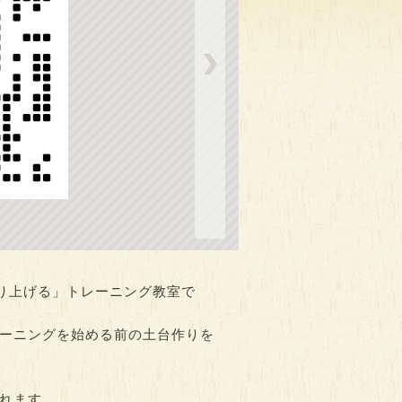
診（随時
おもちゃ病院
幼児のためのマージャン
ごっこ体験会inヒ…
時間：13:30～15:30
0
時間：14:00～16:00
時
「作り上げる」トレーニング教室で
ーニングを始める前の土台作りを
れます。