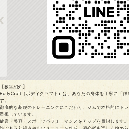
き演劇未来プロジ
Dr.タロックのサイエン
ヒロロでQOL健
ヒロロde…
スアカデミア
開催）
00～21:00
時間：10:00～13:00
時間：10:00～15:0
【教室紹介】
BodyCraft（ボディクラフト）は、あなたの身体を丁寧に
す。
徹底的な基礎のトレーニングにこだわり、ジムで本格的にトレ
重視しています。
健康・美容・スポーツパフォーマンスをアップを目指します。
誰でも取り組みやすいメニューを作成、初心者も楽しく始めら