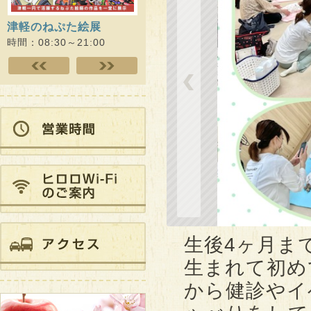
津軽のねぷた絵展
ひろさき演劇未来プロジ
Dr.
ェクト ヒロロde…
スアカ
時間：08:30～21:00
時間：09:00～21:00
時間：10
生後4ヶ月ま
生まれて初め
から健診やイ