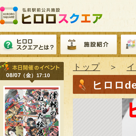
トップ
＞
イ
08/07
（金）17:10
ヒロロd