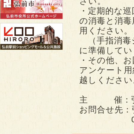
さい。
・定期的な巡
の消毒と消毒
用ください。
（手指消毒
に準備してい
・その他、お
アンケート用
越しください
主 催：弘
お問合せ先：
0172-3