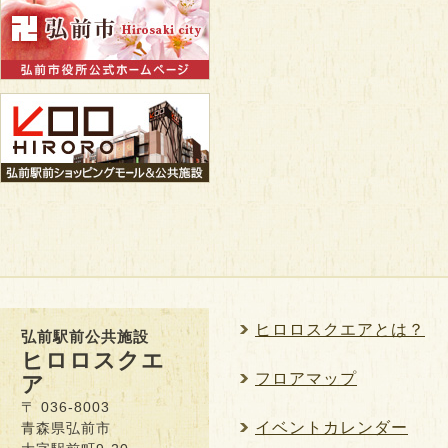
ヒロロスクエアとは？
弘前駅前公共施設
ヒロロスクエ
フロアマップ
ア
〒 036-8003
イベントカレンダー
青森県弘前市
大字駅前町9-20