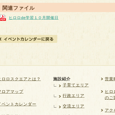
● 関連ファイル
ヒロロde学習１０月開催日
ヒロロスクエアとは？
施設紹介
営業
∟
子育てエリア
フロアマップ
ヒロロ
∟
行政エリア
のご
イベントカレンダー
∟
交流エリア
アク