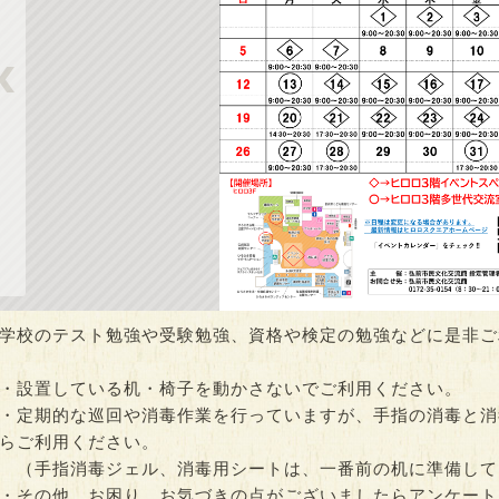
スクエアでウォー
思春期のみんなの居場所
ヒロロでQOL健
youth cafe ひろ…
開催）
00～18:00
時間：09:30～13:30
時間：10:00～15:0
学校のテスト勉強や受験勉強、資格や検定の勉強などに是非ご
・設置している机・椅子を動かさないでご利用ください。
・定期的な巡回や消毒作業を行っていますが、手指の消毒と消
らご利用ください。
（手指消毒ジェル、消毒用シートは、一番前の机に準備して
・その他、お困り、お気づきの点がございましたらアンケート