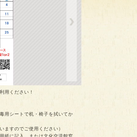
診（随時
だにえるのタロット便り
離乳食スタート教室
時間：10:00～18:00
時間：10:15～12:15
時
0
利用ください！
毒用シートで机・椅子を拭いてか
いますのでご使用ください）
用紙に記入、または文化交流館窓