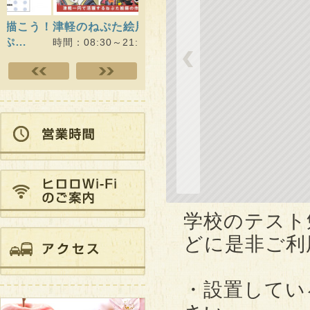
津軽のねぷた絵展
QOL健診×健康プログラ
ヒロロ
ムWithりんご娘 最…
開催）
時間：08:30～21:00
時間：09:00～21:00
時間：10
学校のテスト
どに是非ご利
・設置してい