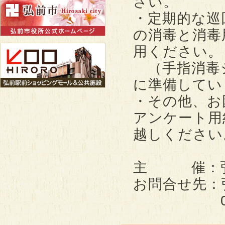
さい。
・定期的な巡
の消毒と消毒
用ください。
（手指消毒
に準備してい
・その他、お
アンケート用
越しください
主 催：弘
お問合せ先：
0172-3