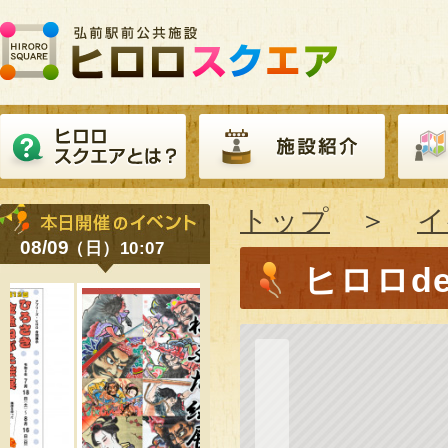
トップ
＞
イ
08/09
（日）10:07
ヒロロd