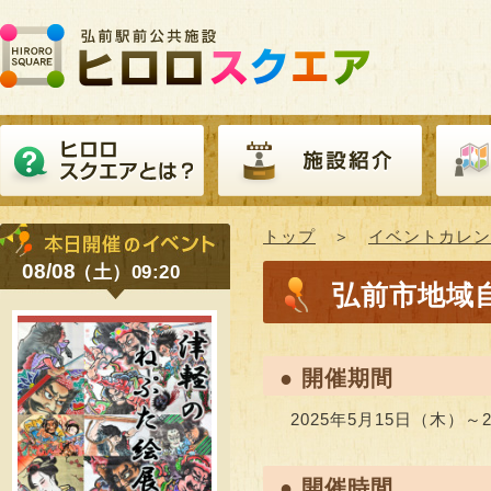
トップ
＞
イベントカレン
08/08
（土）09:20
弘前市地域
● 開催期間
2025年5月15日（木）～
● 開催時間