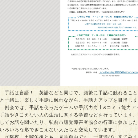
スクエアでウォー
ヒロロde学習
ヒロロでQOL健
開催）
時間：09:00～20:30
00～18:00
時間：10:00～15:0
手話は言語！ 英語などと同じで、頻繁に手話に触れること
と一緒に、楽しく手話に触れながら、手話力アップを目指しま
例会では、手話を使ったゲームや手話力向上&コミュ能力ア
手話やきこえない人の生活に関する学習などを行っています。
してお話を聞いたり、弘前市聴覚障害者協会の行事に参加した
いろいろな形できこえない人たちと交流しています。
水曜夜、土曜午後とも、見学自由です。一度遊びに来てみま