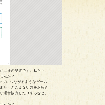
診（随時
スキンケアレッスン
プレパパママセミナー
時間：10:30～11:30
時間：13:30～15:00
0
時
が上達の早道です。私たち
せんか？
ップにつながるようなゲーム、
また、きこえない方をお招き
り運営協力したりするなど、
せんか？