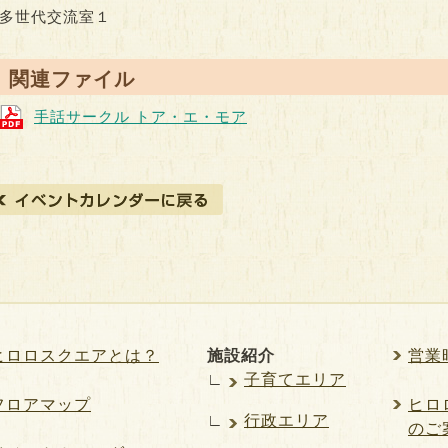
多世代交流室１
● 関連ファイル
手話サークル トア・エ・モア
ヒロロスクエアとは？
施設紹介
営業
∟
子育てエリア
フロアマップ
ヒロロ
∟
行政エリア
のご