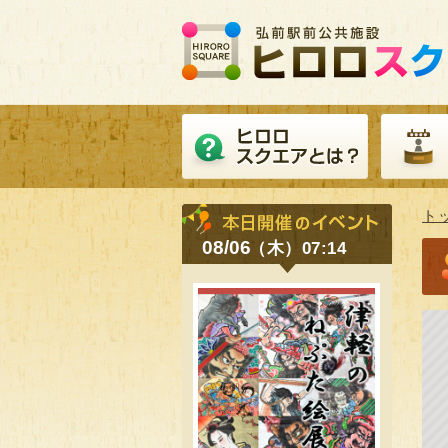
ト
08/06
（木）07:14