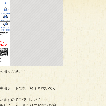
描こう！
ぷ…
0
利用ください！
毒用シートで机・椅子を拭いてか
いますのでご使用ください）
用紙に記入、または文化交流館窓