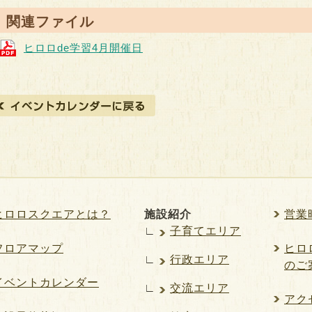
● 関連ファイル
ヒロロde学習4月開催日
ヒロロスクエアとは？
施設紹介
営業
∟
子育てエリア
フロアマップ
ヒロロ
∟
行政エリア
のご
イベントカレンダー
∟
交流エリア
アク