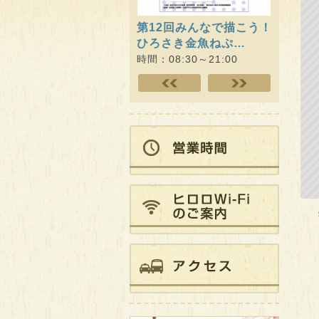
津軽のねぷた絵展
QOL健
ムWit
時間：08:30～21:00
時間：09: