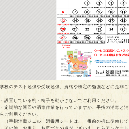
診×健康プログラ
ヒロロでQOL健診（随時
第12回みんなで
hりんご娘 最…
開催）
ひろさき金魚ね
00～21:00
時間：10:00～15:00
時間：08:30～21:0
学校のテスト勉強や受験勉強、資格や検定の勉強などに是非ご
・設置している机・椅子を動かさないでご利用ください。
・定期的な巡回や消毒作業を行っていますが、手指の消毒と消
らご利用ください。
（手指消毒ジェル、消毒用シートは、一番前の机に準備して
・その他、お困り、お気づきの点がございましたらアンケート