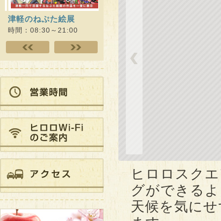
津軽のねぷた絵展
QOL健診×健康プログラ
ヒロロ
ムWithりんご娘 最…
開催）
時間：08:30～21:00
時間：09:00～21:00
時間：10
ヒロロスクエ
グができるよ
天候を気にせ