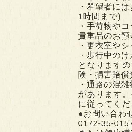
・希望者には
1時間まで)
・手荷物やコ
貴重品のお預
・更衣室やシ
・歩行中のけ
となりますの
険・損害賠償
・通路の混雑
があります。
に従ってくだ
●お問い合わ
0172-35-01