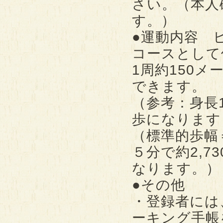
さい。（本人
す。）
●運動内容 
コースとして
1周約150
できます。
（参考：身長1
歩になります
（標準的歩幅＝
５分で約2,7
なります。）
●その他
・登録者には
ーキング手帳