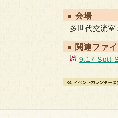
● 会場
多世代交流室
● 関連ファ
9.17 Sot