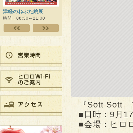
津軽のねぷた絵展
ヒロロスクエアでウォー
思春期
キング!!
youth
時間：08:30～21:00
時間：09:00～18:00
時間：09
『Sott So
■日時：9月17
■会場：ヒロ