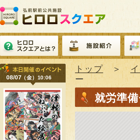
トップ
＞
イ
08/07
ー
（金）10:06
就労準備