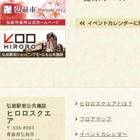
ヒロロスクエアとは？
弘前駅前公共施設
ヒロロスクエ
フロアマップ
ア
〒 036-8003
イベントカレンダー
青森県弘前市
大字駅前町9-20