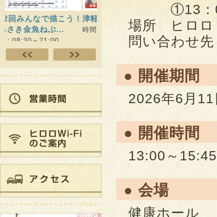
①13：00～
津軽のねぷた絵展
ヒロロde学習
ヒロロ
場所 ヒロロ
開催）
時間：08:30～21:00
時間：09:00～20:30
問い合わせ先 
時間：10
● 開催期間
2026年6月1
● 開催時間
13:00～15:45
● 会場
健康ホール