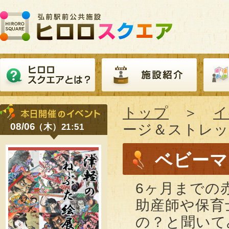
トップ
＞
イ
08/06
ージ＆ストレ
（木）21:51
ベビーマ
6ヶ月までの
助産師や保育
の？と聞いて