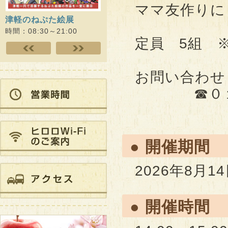
ママ友作りに
津軽のねぷた絵展
ヒロロスクエアでウォー
思春期
キング!!
youth
時間：08:30～21:00
定員 5組 
時間：09:00～18:00
時間：09
お問い合わせ
☎０１７
● 開催期間
2026年8月1
● 開催時間