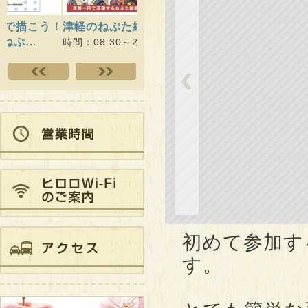
津軽のねぷた絵展
QOL健診×健康プログラ
ヒロロ
ムWithりんご娘 最…
開催）
時間：08:30～21:00
時間：09:00～21:00
時間：10
初めて参加す
す。