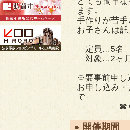
とても簡単な
ます。
手作りが苦手
お子さんは託
定員…5名 
対象…2ヶ月
※要事前申し
お申し込み・
で
☎０１７
● 開催期間