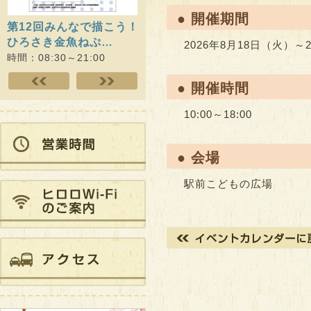
● 開催期間
！
津軽のねぷた絵展
QOL健診×健康プログラ
ヒロロ
ムWithりんご娘 最…
開催）
時間：08:30～21:00
2026年8月18日（火）～
時間：09:00～21:00
時間：10
● 開催時間
10:00～18:00
● 会場
駅前こどもの広場