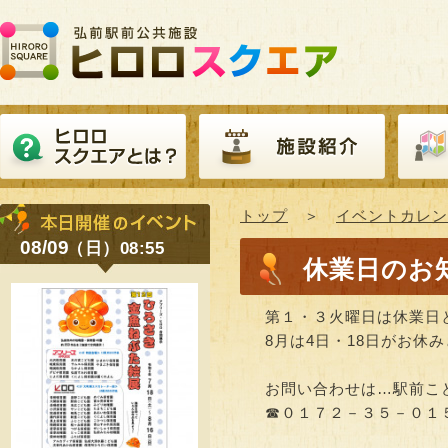
トップ
＞
イベントカレン
08/09
（日）08:55
休業日のお
第１・３火曜日は休業日
8月は4日・18日がお休
お問い合わせは…駅前こ
☎０１７２－３５－０１