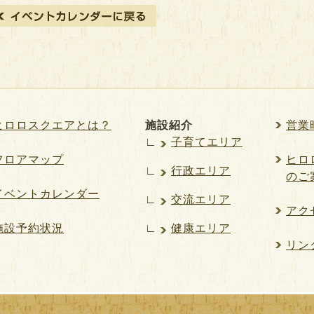
ヒロロスクエアとは？
施設紹介
営業
∟
子育てエリア
フロアマップ
ヒロロ
∟
行政エリア
のご
イベントカレンダー
∟
交流エリア
アク
施設予約状況
∟
健康エリア
リン