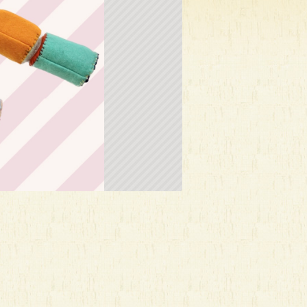
診（随時
おもちゃ病院
幼児のためのマージャン
ごっこ体験会inヒ…
時間：13:30～15:30
0
時間：14:00～16:00
時