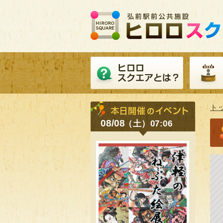
ト
08/08
（土）07:06