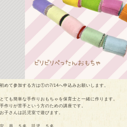
き演劇未来プロジ
Dr.タロックのサイエン
ヒロロでQOL健
ヒロロde…
スアカデミア
開催）
00～21:00
時間：10:00～13:00
時間：10:00～15:0
初めて参加する方は①の7/14へ申込みお願いします。
とても簡単な手作りおもちゃを保育士と一緒に作ります。
手作りが苦手という方のための講座です。
お子さんは託児室で遊びます。
定 員…５名 託児…５名