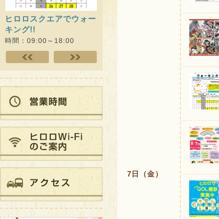
ォー
思春期のみんなの居場所
ヒロロでQOL健診（随時
だに
youth cafe ひろ…
開催）
時間：1
時間：09:30～13:30
時間：10:00～15:00
7日（金）