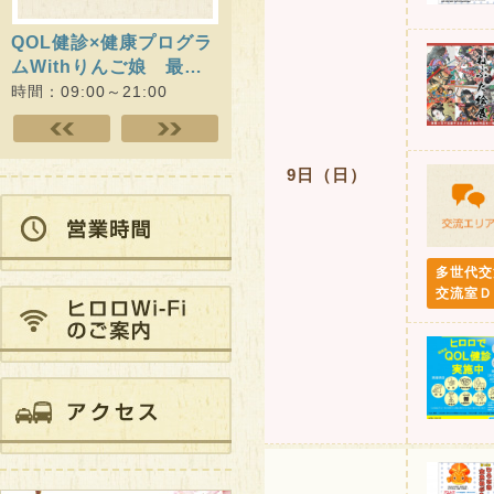
QOL健診×健康プログラ
ヒロロでQOL健診（随時
第12
ムWithりんご娘 最…
開催）
ひろさ
時間：09:00～21:00
時間：10:00～15:00
時間：08
9日（日）
多世代交
交流室Ｄ