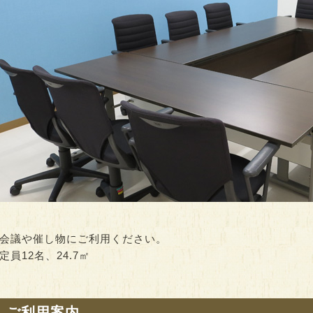
スクエアでウォー
思春期のみんなの居場所
ヒロロでQOL健
youth cafe ひろ…
開催）
00～18:00
時間：09:30～13:30
時間：10:00～15:0
会議や催し物にご利用ください。
定員12名、24.7㎡
● ご利用案内