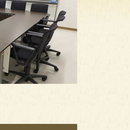
診（随時
だにえるのタロット便り
離乳食スタート教室
時間：10:00～18:00
時間：10:15～12:15
時
0