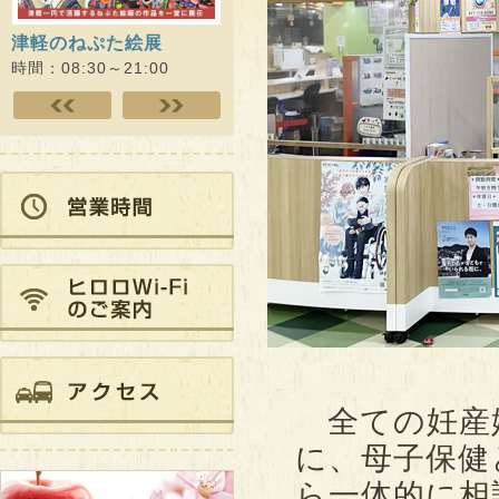
津軽のねぷた絵展
ひろさき演劇未来プロジ
Dr.
ェクト ヒロロde…
スアカ
時間：08:30～21:00
時間：09:00～21:00
時間：10
全ての妊産
に、母子保健
ら一体的に相