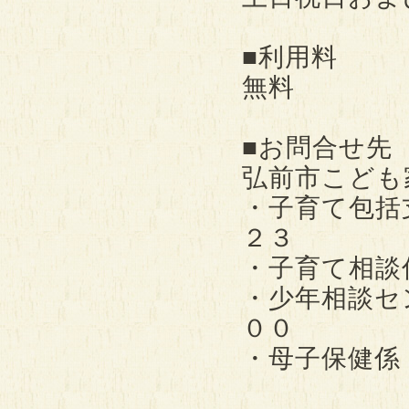
■利用料
無料
■お問合せ先
弘前市こども
・子育て包括
２３
・子育て相談
・少年相談セ
００
・母子保健係