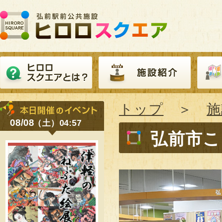
トップ
＞
施
08/08
（土）04:57
弘前市こ